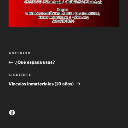
Navegación
Entrada
ANTERIOR
de
anterior:
¿Qué espada usas?
entradas
Siguiente
SIGUIENTE
entrada
Vínculos inmateriales (10 años)
Facebook