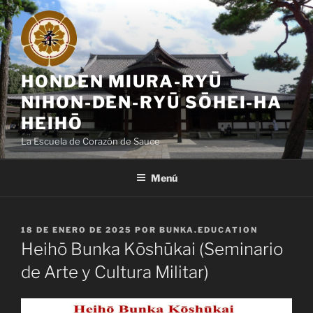
Saltar
al
contenido
HONDEN MIURA-RYŪ
NIHON-DEN-RYŪ SŌHEI-HA
HEIHŌ
La Escuela de Corazón de Sauce
Menú
PUBLICADO
18 DE ENERO DE 2025
POR
BUNKA.EDUCATION
EL
Heihō Bunka Kōshūkai (Seminario
de Arte y Cultura Militar)