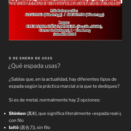
PUBLICADO
5 DE ENERO DE 2025
EL
¿Qué espada usas?
¿Sabías que, en la actualidad, hay diferentes tipos de
espada según la práctica marcial a la que te dediques?
Si es de metal, normalmente hay 2 opciones:
Shinken
(真剣, que significa literalmente «espada real»),
con filo
Iaitō
(居合刀), sin filo