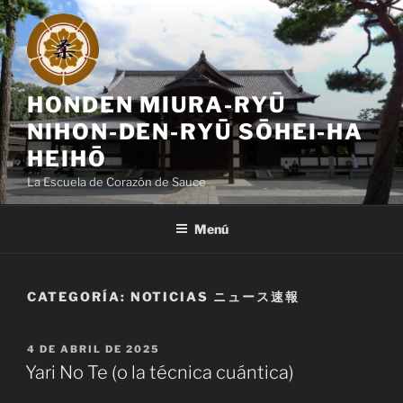
Saltar
al
contenido
HONDEN MIURA-RYŪ
NIHON-DEN-RYŪ SŌHEI-HA
HEIHŌ
La Escuela de Corazón de Sauce
Menú
CATEGORÍA:
NOTICIAS ニュース速報
PUBLICADO
4 DE ABRIL DE 2025
EL
Yari No Te (o la técnica cuántica)