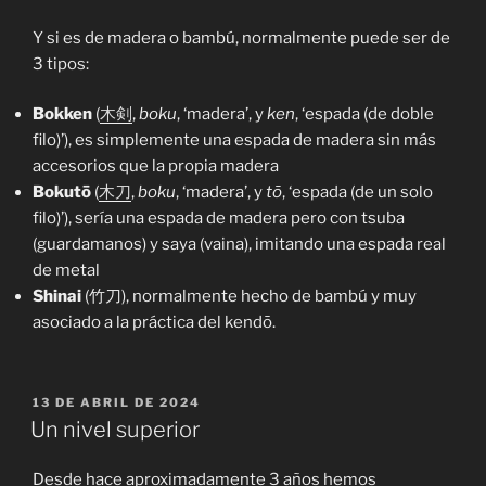
Y si es de madera o bambú, normalmente puede ser de
3 tipos:
Bokken
(
木剣
,
boku
, ‘madera’, y
ken
, ‘espada (de doble
filo)’), es simplemente una espada de madera sin más
accesorios que la propia madera
Bokutō
(
木刀
,
boku
, ‘madera’, y
tō
, ‘espada (de un solo
filo)’), sería una espada de madera pero con tsuba
(guardamanos) y saya (vaina), imitando una espada real
de metal
Shinai
(竹刀), normalmente hecho de bambú y muy
asociado a la práctica del kendō.
PUBLICADO
13 DE ABRIL DE 2024
EL
Un nivel superior
Desde hace aproximadamente 3 años hemos