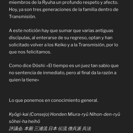
miembros de la Ryuha un profundo respeto y afecto.
Hoy, ya son tres generaciones de la familia dentro de
Transmisión.
A este notición hay que sumar que varias antiguas
discípulas, al enterarse de su regreso, optan y han
solicitado volver a los Keiko y a la Transmisión, por lo
que nos felicitamos.
Como dice Dôshi: «El tiempo es un juez tan sabio que
no sentencia de inmediato, pero al final da la razón a
quien la tiene»
Lo que ponemos en conocimiento general.
Kyōgi-kai (Consejo) Honden Miura-ryū Nihon-den-ryū
sōhei-ha heihō
評議会. 本殿 三浦流 日本 伝流 僧兵派 兵法