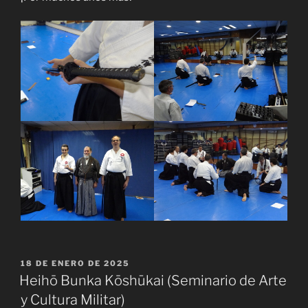
PUBLICADO
18 DE ENERO DE 2025
EL
Heihō Bunka Kōshūkai (Seminario de Arte
y Cultura Militar)