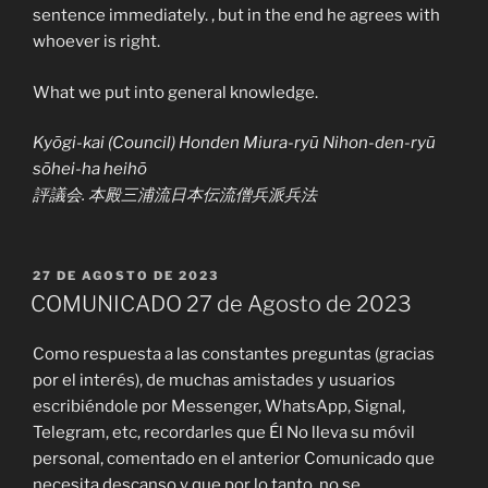
sentence immediately. , but in the end he agrees with
whoever is right.
What we put into general knowledge.
Kyōgi-kai (Council) Honden Miura-ryū Nihon-den-ryū
sōhei-ha heihō
評議会. 本殿三浦流日本伝流僧兵派兵法
PUBLICADO
27 DE AGOSTO DE 2023
EL
COMUNICADO 27 de Agosto de 2023
Como respuesta a las constantes preguntas (gracias
por el interés), de muchas amistades y usuarios
escribiéndole por Messenger, WhatsApp, Signal,
Telegram, etc, recordarles que Él No lleva su móvil
personal, comentado en el anterior Comunicado que
necesita descanso y que por lo tanto, no se