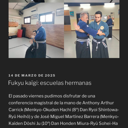
PUBLICADO
14 DE MARZO DE 2025
EL
Fukyu kaïgi: escuelas hermanas
El pasado viernes pudimos disfrutar de una
conferencia magistral de la mano de Anthony Arthur
Carrick (Menkyo-Okuden Hachi (8º) Dan Ryoi Shintowa-
Ryû Heihô) y de José Miguel Martínez Barrera (Menkyo-
Kaïden Dôshi Ju (10º) Dan Honden Miura-Ryû Sohei-Ha