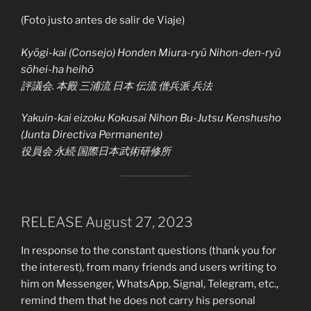
(Foto justo antes de salir de Viaje)
Kyōgi-kai (Consejo) Honden Miura-ryū Nihon-den-ryū
sōhei-ha heihō
評議会. 本殿 三浦流 日本 伝流 僧兵派 兵法
Yakuin-kai eizoku Kokusai Nihon Bu-Jutsu Kenshusho
(Junta Directiva Permanente)
役員会 永続 国際日本武術研修所
RELEASE August 27, 2023
In response to the constant questions (thank you for
the interest), from many friends and users writing to
him on Messenger, WhatsApp, Signal, Telegram, etc.,
remind them that he does not carry his personal