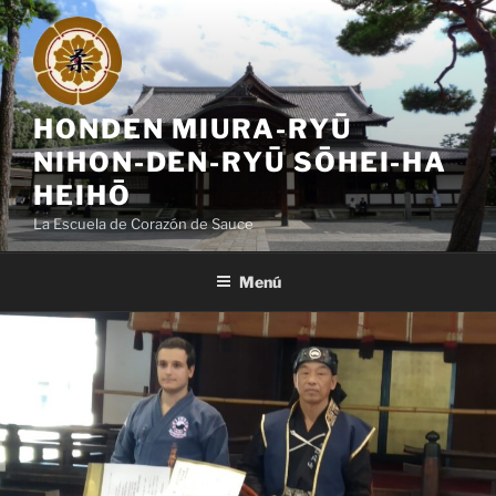
Saltar
al
contenido
HONDEN MIURA-RYŪ
NIHON-DEN-RYŪ SŌHEI-HA
HEIHŌ
La Escuela de Corazón de Sauce
Menú