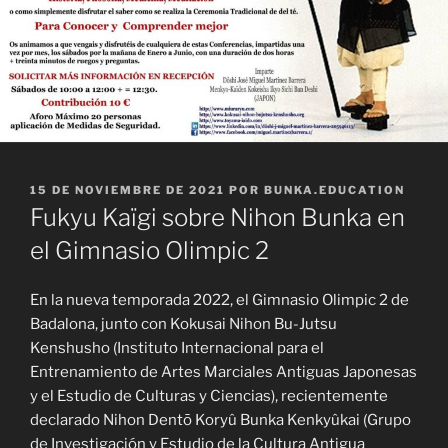
PUBLICADO
15 DE NOVIEMBRE DE 2021
POR
BUNKA.EDUCATION
EL
Fukyu Kaïgi sobre Nihon Bunka en
el Gimnasio Olimpic 2
En la nueva temporada 2022, el Gimnasio Olimpic 2 de
Badalona, junto con Kokusai Nihon Bu-Jutsu
Kenshusho (Instituto Internacional para el
Entrenamiento de Artes Marciales Antiguas Japonesas
y el Estudio de Culturas y Ciencias), recientemente
declarado Nihon Dentō Koryû Bunka Kenkyûkai (Grupo
de Investigación y Estudio de la Cultura Antigua