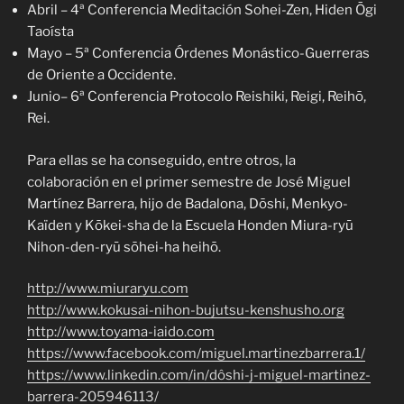
Abril – 4ª Conferencia Meditación Sohei-Zen, Hiden Ōgi
Taoísta
Mayo – 5ª Conferencia Órdenes Monástico-Guerreras
de Oriente a Occidente.
Junio– 6ª Conferencia Protocolo Reishiki, Reigi, Reihō,
Rei.
Para ellas se ha conseguido, entre otros, la
colaboración en el primer semestre de José Miguel
Martínez Barrera, hijo de Badalona, Dōshi, Menkyo-
Kaïden y Kōkei-sha de la Escuela Honden Miura-ryū
Nihon-den-ryū sōhei-ha heihō.
http://www.miuraryu.com
http://www.kokusai-nihon-bujutsu-kenshusho.org
http://www.toyama-iaido.com
https://www.facebook.com/miguel.martinezbarrera.1/
https://www.linkedin.com/in/dôshi-j-miguel-martinez-
barrera-205946113/