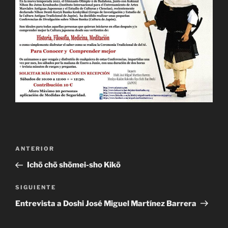
Navegación
Entrada
ANTERIOR
de
anterior:
Ichō chō shōmei-sho Kikō
entradas
Siguiente
SIGUIENTE
entrada
Entrevista a Doshi José Miguel Martínez Barrera