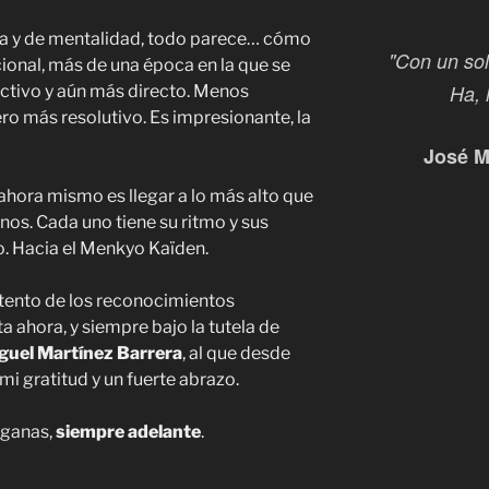
a y de mentalidad, todo parece… cómo
"Con un sol
ional, más de una época en la que se
Ha, 
ctivo y aún más directo. Menos
o más resolutivo. Es impresionante, la
José M
 ahora mismo es llegar a lo más alto que
os. Cada uno tiene su ritmo y sus
o. Hacia el Menkyo Kaïden.
stento de los reconocimientos
 ahora, y siempre bajo la tutela de
guel Martínez Barrera
, al que desde
mi gratitud y un fuerte abrazo.
 ganas,
siempre adelante
.