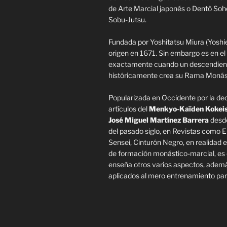
de Arte Marcial japonés o Dentô Soh
Sobu-Jutsu.
Fundada por Yoshitatsu Miura (Yosh
origen en 1671. Sin embargo es en e
exactamente cuando un descendient
históricamente crea su Rama Monás
Popularizada en Occidente por la ded
artículos del
Menkyo-Kaïden Kokeis
José Miguel Martínez Barrera
desde
del pasado siglo, en Revistas como E
Sensei, Cinturón Negro, en realidad 
de formación monástico-marcial, es 
enseña otros varios aspectos, ademá
aplicados al mero entrenamiento par