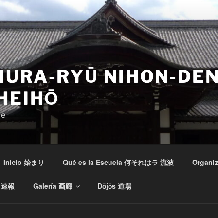
IURA-RYŪ NIHON-DE
HEIHŌ
ce
Inicio 始まり
Qué es la Escuela 何それはラ 流波
Organi
ース速報
Galería 画廊
Dōjōs 道場