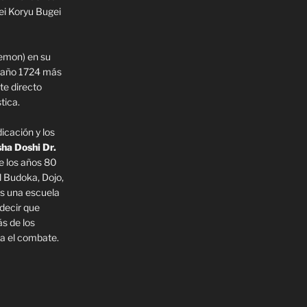
ei Koryu Bugei
iemon) en su
l año 1724 más
e directo
tica.
icación y los
ha Doshi Dr.
 los años 80
l Budoka, Dojo,
es una escuela
decir que
s de los
a el combate.