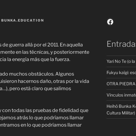
Faceboo
R
BUNKA.EDUCATION
Entrada
s de guerra allá por el 2011. En aquella
mente en las técnicas, y posteriormente
a la energía más que la fuerza.
Yari No Te (o l
Fukyu kaïgi: e
ado muchos obstáculos. Algunos
isieron hacernos daño, otras por la vida
OTRA PIEDRA
ia…), pero está claro que salimos
Vínculos inmate
Heihō Bunka Kō
 y con todas las pruebas de fidelidad que
Cultura Militar)
jamos atrás lo que podríamos llamar
entramos en lo que podríamos llamar