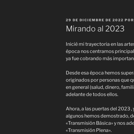
PUBLICADO
29 DE DICIEMBRE DE 2022
PO
EL
Mirando al 2023
Inicié mi trayectoria en las arte
época nos centramos principal
ya fue cobrando más importanci
Desde esa época hemos super
originados por personas que qu
en general (salud, dinero, famil
adelante de todos ellos.
Ahora, a las puertas del 2023 ,
algunos hemos demostrado, de
«Transmisión Básica» y nos ad
«Transmisión Plena».