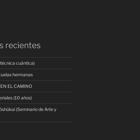
k
s recientes
a técnica cuántica)
scuelas hermanas
 EN EL CAMINO
riales (10 años)
shūkai (Seminario de Arte y