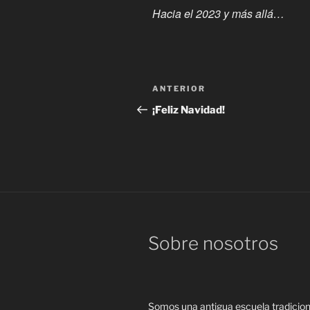
Hacia el 2023 y más allá…
Navegación
Entrada
ANTERIOR
de
anterior:
¡Feliz Navidad!
entradas
Sobre nosotros
Somos una antigua escuela tradicio