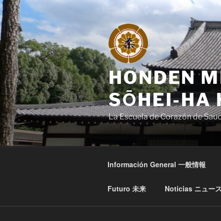
Saltar
al
contenido
HONDEN M
SŌHEI-HA 
La Escuela de Corazón de Sau
Información General 一般情報
Futuro 未来
Noticias ニュ