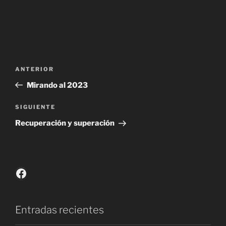
Navegación
Entrada
ANTERIOR
de
anterior:
Mirando al 2023
entradas
Siguiente
SIGUIENTE
entrada
Recuperación y superación
Facebook
Entradas recientes