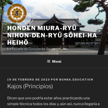
Saltar
al
contenido
HONDEN MIURA-RYŪ
NIHON-DEN-RYŪ SŌHEI-HA
HEIHŌ
La Escuela de Corazón de Sauce
Menú
PUBLICADO
19 DE FEBRERO DE 2023
POR
BUNKA.EDUCATION
EL
Kajos (Principios)
Dicen que uno podría estar años practicando una
simple técnica todos los días y, aún así, nunca llegaría a